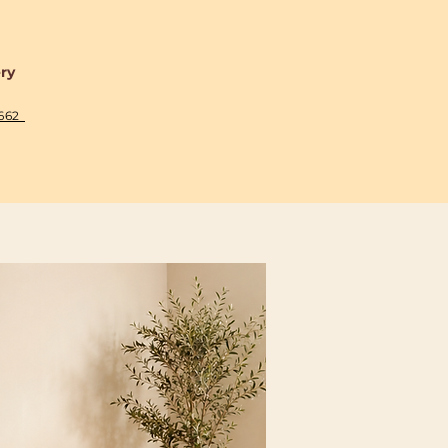
ery
2662