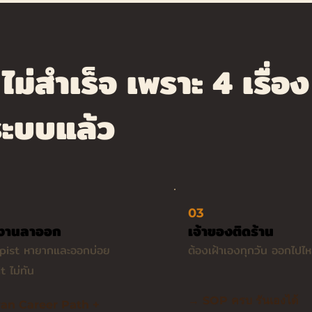
ม่สำเร็จ เพราะ 4 เรื่อง
นระบบแล้ว
03
งานลาออก
เจ้าของติดร้าน
pist หายากและออกบ่อย
ต้องเฝ้าเองทุกวัน ออกไปไหน
t ไม่ทัน
→ SOP ครบ รันเองได้
an Career Path +