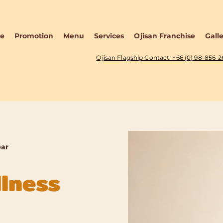
e
Promotion
Menu
Services
Ojisan Franchise
Gall
Ojisan Flagship Contact:
+66 (0) 98-856-
ear
llness