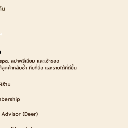
ต้น
™
ว
spa, สปาพรีเมียม และเจ้าของ
ด้ลูกค้ากลับซ้ำ ทีมที่นิ่ง และรายได้ที่ดีขึ้น
์ร้าน
mbership
s Advisor (Deer)