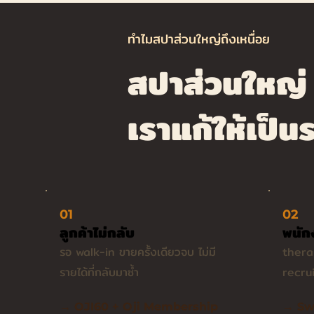
ทำไมสปาส่วนใหญ่ถึงเหนื่อย
สปาส่วนใหญ่ ไ
เราแก้ให้เป็
01
02
ลูกค้าไม่กลับ
พนัก
รอ walk-in ขายครั้งเดียวจบ ไม่มี
thera
รายได้ที่กลับมาซ้ำ
recrui
→ OJI60 + Oji Membership
→ Sw