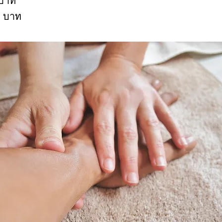
 บาท
0 บาท