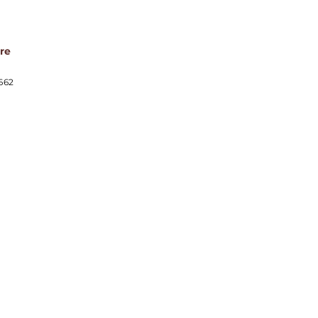
re
2662