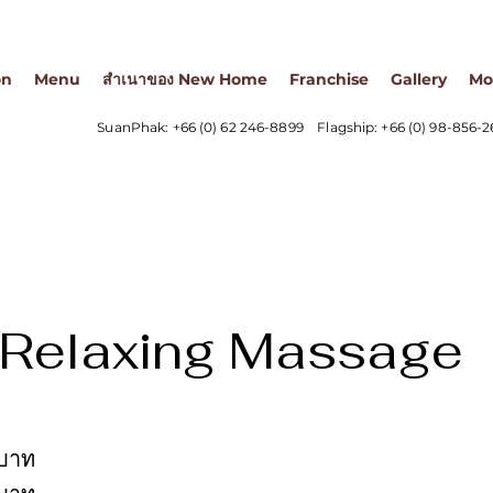
on
Menu
สำเนาของ New Home
Franchise
Gallery
Mo
SuanPhak:
+66 (0) 62 246-8899
Flagship:
+66 (0) 98-856-
 Relaxing Massage
 บาท